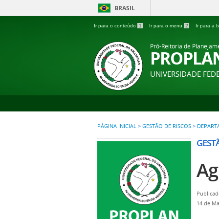
BRASIL
Ir para o conteúdo
1
Ir para o menu
2
Ir para a
Pró-Reitoria de Planejam
PROPLA
UNIVERSIDADE FE
PÁGINA INICIAL
>
GESTÃO DE RISCOS
>
DEPARTA
GEST
Ag
Publicad
14 de Ma