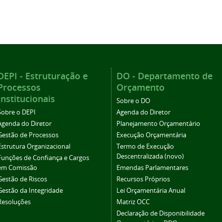
DEPI - Estruturação e
DO - Departamento de
Processos
Orçamento
Institucionais
Sobre o DO
Sobre o DEPI
Agenda do Diretor
Agenda do Diretor
Planejamento Orçamentário
Gestão de Processos
Execução Orçamentária
Estrutura Organizacional
Termo de Execução
Descentralizada (novo)
Funções de Confiança e Cargos
em Comissão
Emendas Parlamentares
Gestão de Riscos
Recursos Próprios
Gestão da Integridade
Lei Orçamentária Anual
Resoluções
Matriz OCC
Declaração de Disponibilidade