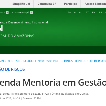
Simplifique!
Comunica BR
Participe
Acesso à infor
 busca
3
Ir para o rodapé
4
A+
A
A-
PT
EN
ES
ento e Desenvolvimento Institucional
N
DERAL DO AMAZONAS
MENTO DE ESTRUTURAÇÃO E PROCESSOS INSTITUCIONAIS - DEPI
>
GESTÃO DE RISCO
ÃO DE RISCOS
enda Mentoria em Gestão
o: Sexta, 15 de Setembro de 2023, 11h21
|
Última atualização em Quinta,
i de 2026, 14h29
|
Acessos: 32584