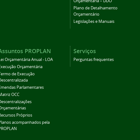
Orçamentária – DDO
Plano de Detalhamento
Orçamentário
Legislações e Manuais
Assuntos PROPLAN
Serviços
Lei Orçamentária Anual - LOA
Perguntas frequentes
Execução Orçamentária
Termo de Execução
Descentralizada
Emendas Parlamentares
Matriz OCC
Descentralizações
Orçamentárias
Recursos Próprios
Planos acompanhados pela
PROPLAN