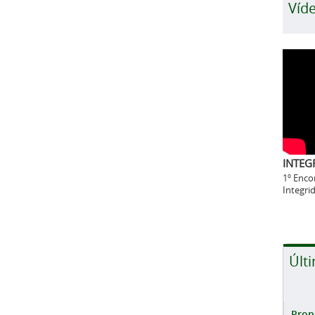
Víd
INTEG
1º Enco
Integr
Últ
Propl