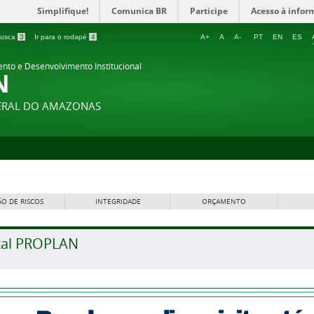
Simplifique!
Comunica BR
Participe
Acesso à infor
 busca
3
Ir para o rodapé
4
A+
A
A-
PT
EN
ES
ento e Desenvolvimento Institucional
N
DERAL DO AMAZONAS
O DE RISCOS
INTEGRIDADE
ORÇAMENTO
tal PROPLAN