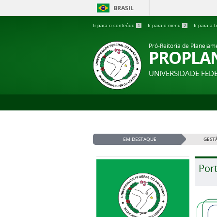
BRASIL
Ir para o conteúdo
1
Ir para o menu
2
Ir para a
Pró-Reitoria de Planejam
PROPLA
UNIVERSIDADE FE
EM DESTAQUE
GESTÃ
Por