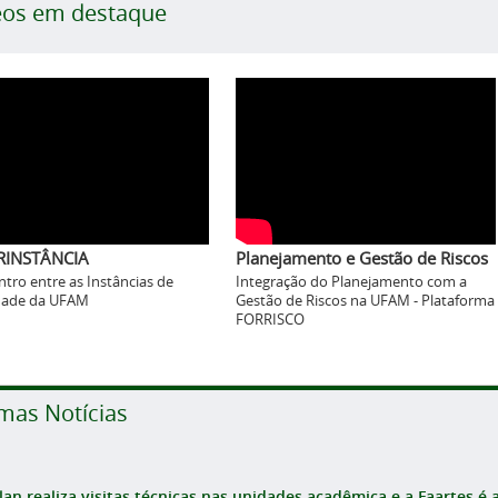
eos em destaque
RINSTÂNCIA
Planejamento e Gestão de Riscos
ntro entre as Instâncias de
Integração do Planejamento com a
idade da UFAM
Gestão de Riscos na UFAM - Plataforma
FORRISCO
imas Notícias
an realiza visitas técnicas nas unidades acadêmica e a Faartes é a