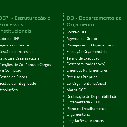
DEPI - Estruturação e
DO - Departamento de
Processos
Orçamento
Institucionais
Sobre o DO
Sobre o DEPI
Agenda do Diretor
Agenda do Diretor
Planejamento Orçamentário
Gestão de Processos
Execução Orçamentária
Estrutura Organizacional
Termo de Execução
Descentralizada (novo)
Funções de Confiança e Cargos
em Comissão
Emendas Parlamentares
Gestão de Riscos
Recursos Próprios
Gestão da Integridade
Lei Orçamentária Anual
Resoluções
Matriz OCC
Declaração de Disponibilidade
Orçamentária – DDO
Plano de Detalhamento
Orçamentário
Legislações e Manuais