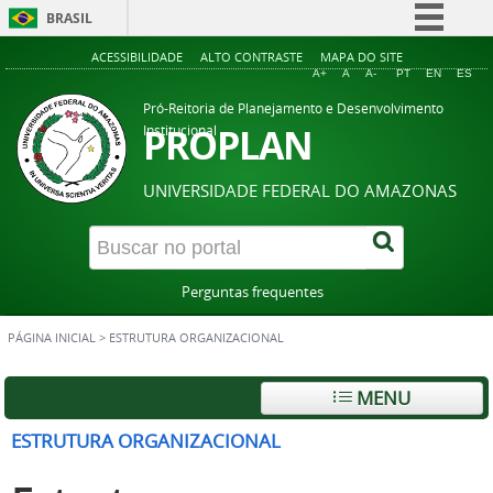
BRASIL
Simplifique!
ACESSIBILIDADE
ALTO CONTRASTE
MAPA DO SITE
A+
A
A-
PT
EN
ES
Comunica BR
Pró-Reitoria de Planejamento e Desenvolvimento
Participe
PROPLAN
Institucional
Acesso à informação
UNIVERSIDADE FEDERAL DO AMAZONAS
Legislação
Canais
Perguntas frequentes
PÁGINA INICIAL
>
ESTRUTURA ORGANIZACIONAL
MENU
ESTRUTURA ORGANIZACIONAL