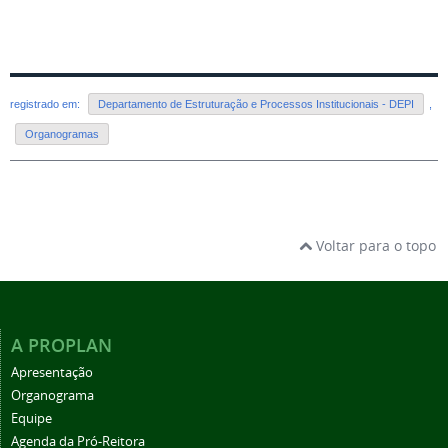
registrado em:
Departamento de Estruturação e Processos Institucionais - DEPI
,
Organogramas
Voltar para o topo
A PROPLAN
Apresentação
Organograma
Equipe
Agenda da Pró-Reitora