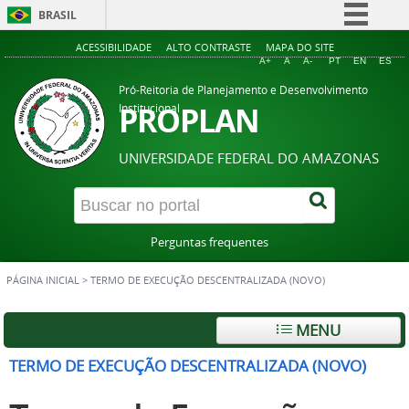
BRASIL
Simplifique!
ACESSIBILIDADE
ALTO CONTRASTE
MAPA DO SITE
A+
A
A-
PT
EN
ES
Comunica BR
Pró-Reitoria de Planejamento e Desenvolvimento
Participe
PROPLAN
Institucional
Acesso à informação
UNIVERSIDADE FEDERAL DO AMAZONAS
Legislação
Canais
Perguntas frequentes
PÁGINA INICIAL
>
TERMO DE EXECUÇÃO DESCENTRALIZADA (NOVO)
MENU
TERMO DE EXECUÇÃO DESCENTRALIZADA (NOVO)