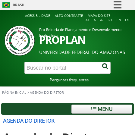
BRASIL
Simplifique!
ACESSIBILIDADE
ALTO CONTRASTE
MAPA DO SITE
A+
A
A-
PT
EN
ES
Comunica BR
Pró-Reitoria de Planejamento e Desenvolvimento
Participe
PROPLAN
Institucional
Acesso à informação
UNIVERSIDADE FEDERAL DO AMAZONAS
Legislação
Canais
Perguntas frequentes
PÁGINA INICIAL
>
AGENDA DO DIRETOR
MENU
AGENDA DO DIRETOR