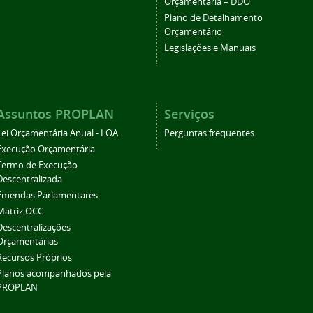
Orçamentária – DDO
Plano de Detalhamento
Orçamentário
Legislações e Manuais
Assuntos PROPLAN
Serviços
Lei Orçamentária Anual - LOA
Perguntas frequentes
Execução Orçamentária
Termo de Execução
Descentralizada
Emendas Parlamentares
Matriz OCC
Descentralizações
Orçamentárias
Recursos Próprios
Planos acompanhados pela
PROPLAN