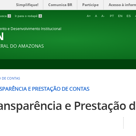
Simplifique!
Comunica BR
Participe
Acesso à infor
 busca
3
Ir para o rodapé
4
A+
A
A-
PT
EN
ES
ento e Desenvolvimento Institucional
N
DERAL DO AMAZONAS
O DE CONTAS
SPARÊNCIA E PRESTAÇÃO DE CONTAS
ansparência e Prestação 