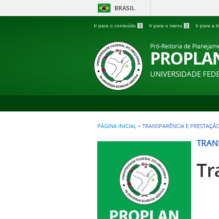
BRASIL
Ir para o conteúdo
1
Ir para o menu
2
Ir para a
Pró-Reitoria de Planejam
PROPLA
UNIVERSIDADE FE
PÁGINA INICIAL
>
TRANSPARÊNCIA E PRESTAÇÃ
TRAN
Tr