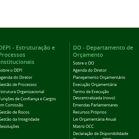
DEPI - Estruturação e
DO - Departamento de
Processos
Orçamento
Institucionais
Sobre o DO
Sobre o DEPI
Agenda do Diretor
Agenda do Diretor
Planejamento Orçamentário
Gestão de Processos
Execução Orçamentária
Estrutura Organizacional
Termo de Execução
Descentralizada (novo)
Funções de Confiança e Cargos
em Comissão
Emendas Parlamentares
Gestão de Riscos
Recursos Próprios
Gestão da Integridade
Lei Orçamentária Anual
Resoluções
Matriz OCC
Declaração de Disponibilidade