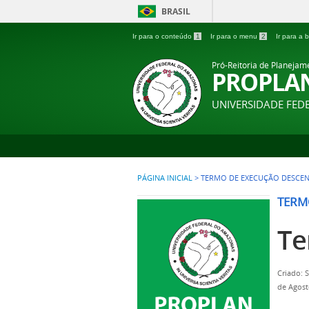
BRASIL
Ir para o conteúdo
1
Ir para o menu
2
Ir para a
Pró-Reitoria de Planejam
PROPLA
UNIVERSIDADE FE
PÁGINA INICIAL
>
TERMO DE EXECUÇÃO DESCEN
TERM
Te
Criado: 
de Agost