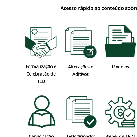
Acesso rápido ao conteúdo sobr
Formalização e
Modelos
Alterações e
Celebração de
Aditivos
TED
Capacitação
Painel de TEDs
TEDs firmados