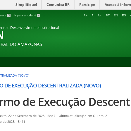
Simplifique!
Comunica BR
Participe
Acesso à infor
 busca
3
Ir para o rodapé
4
A+
A
A-
PT
EN
ES
ento e Desenvolvimento Institucional
N
DERAL DO AMAZONAS
TRALIZADA (NOVO)
O DE EXECUÇÃO DESCENTRALIZADA (NOVO)
rmo de Execução Descent
Sexta, 22 de Setembro de 2023, 13h47
|
Última atualização em Quinta, 21
o de 2025, 15h11