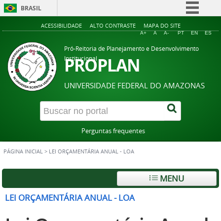
BRASIL
Simplifique!
ACESSIBILIDADE
ALTO CONTRASTE
MAPA DO SITE
A+
A
A-
PT
EN
ES
Comunica BR
Pró-Reitoria de Planejamento e Desenvolvimento
Participe
PROPLAN
Institucional
Acesso à informação
UNIVERSIDADE FEDERAL DO AMAZONAS
Legislação
Canais
Perguntas frequentes
PÁGINA INICIAL
>
LEI ORÇAMENTÁRIA ANUAL - LOA
MENU
LEI ORÇAMENTÁRIA ANUAL - LOA