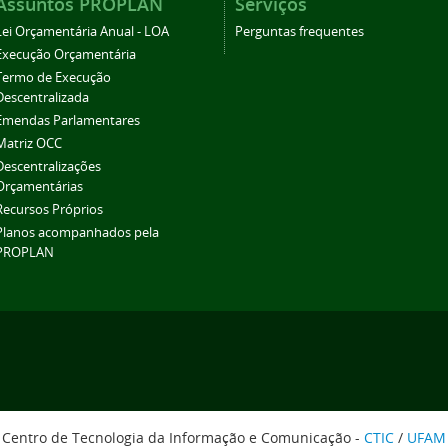
Assuntos PROPLAN
Serviços
Lei Orçamentária Anual - LOA
Perguntas frequentes
Execução Orçamentária
Termo de Execução
Descentralizada
Emendas Parlamentares
Matriz OCC
Descentralizações
Orçamentárias
Recursos Próprios
Planos acompanhados pela
PROPLAN
Centro de Tecnologia da Informação e Comunicação -
CTIC
/
UFAM