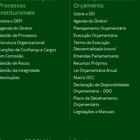
Processos
Orçamento
Institucionais
Sobre o DO
Sobre o DEPI
Agenda do Diretor
Agenda do Diretor
Planejamento Orçamentário
Gestão de Processos
Execução Orçamentária
Estrutura Organizacional
Termo de Execução
Descentralizada (novo)
Funções de Confiança e Cargos
em Comissão
Emendas Parlamentares
Gestão de Riscos
Recursos Próprios
Gestão da Integridade
Lei Orçamentária Anual
Resoluções
Matriz OCC
Declaração de Disponibilidade
Orçamentária – DDO
Plano de Detalhamento
Orçamentário
Legislações e Manuais