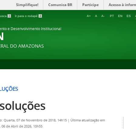
Simplifique!
Comunica BR
Participe
Acesso à infor
 busca
3
Ir para o rodapé
4
A+
A
A-
PT
EN
ES
ento e Desenvolvimento Institucional
N
DERAL DO AMAZONAS
LUÇÕES
soluções
o: Quarta, 07 de Novembro de 2018, 14h15
|
Última atualização em
 06 de Abril de 2026, 10h55