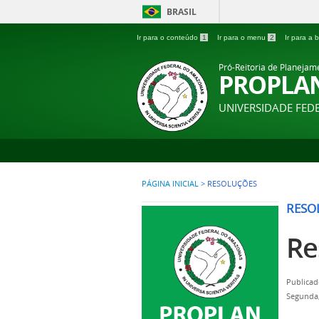
BRASIL
Ir para o conteúdo
1
Ir para o menu
2
Ir para a
Pró-Reitoria de Planejam
PROPLA
UNIVERSIDADE FE
PÁGINA INICIAL
>
RESOLUÇÕES
RESO
Re
Publicad
Segunda,