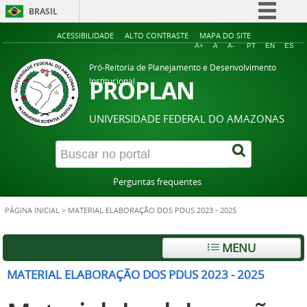
BRASIL
Simplifique!
ACESSIBILIDADE
ALTO CONTRASTE
MAPA DO SITE
A+
A
A-
PT
EN
ES
Comunica BR
Pró-Reitoria de Planejamento e Desenvolvimento
Participe
PROPLAN
Institucional
Acesso à informação
UNIVERSIDADE FEDERAL DO AMAZONAS
Legislação
Canais
Perguntas frequentes
PÁGINA INICIAL
>
MATERIAL ELABORAÇÃO DOS PDUS 2023 - 2025
MENU
MATERIAL ELABORAÇÃO DOS PDUS 2023 - 2025