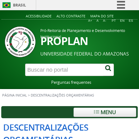
BRASIL
Simplifique!
ACESSIBILIDADE
ALTO CONTRASTE
MAPA DO SITE
A+
A
A-
PT
EN
ES
Comunica BR
Pró-Reitoria de Planejamento e Desenvolvimento
Participe
PROPLAN
Institucional
Acesso à informação
UNIVERSIDADE FEDERAL DO AMAZONAS
Legislação
Canais
Perguntas frequentes
PÁGINA INICIAL
>
DESCENTRALIZAÇÕES ORÇAMENTÁRIAS
MENU
DESCENTRALIZAÇÕES