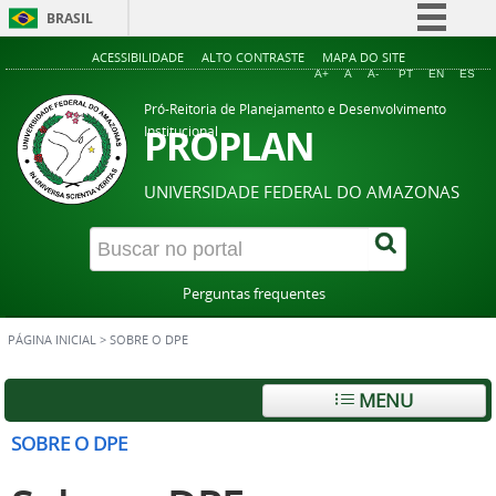
BRASIL
Simplifique!
ACESSIBILIDADE
ALTO CONTRASTE
MAPA DO SITE
A+
A
A-
PT
EN
ES
Comunica BR
Pró-Reitoria de Planejamento e Desenvolvimento
Participe
PROPLAN
Institucional
Acesso à informação
UNIVERSIDADE FEDERAL DO AMAZONAS
Legislação
Canais
Perguntas frequentes
PÁGINA INICIAL
>
SOBRE O DPE
MENU
SOBRE O DPE