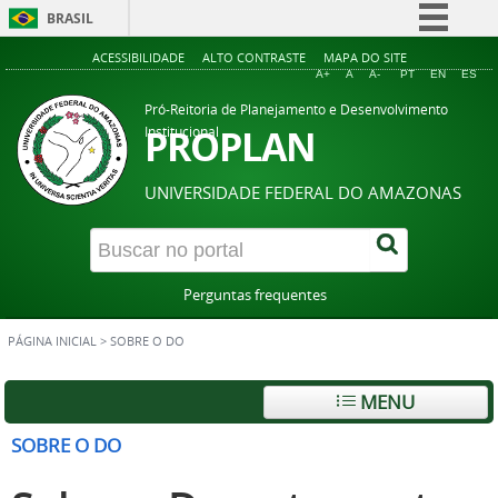
BRASIL
Simplifique!
ACESSIBILIDADE
ALTO CONTRASTE
MAPA DO SITE
A+
A
A-
PT
EN
ES
Comunica BR
Pró-Reitoria de Planejamento e Desenvolvimento
Participe
PROPLAN
Institucional
Acesso à informação
UNIVERSIDADE FEDERAL DO AMAZONAS
Legislação
Canais
Perguntas frequentes
PÁGINA INICIAL
>
SOBRE O DO
MENU
SOBRE O DO