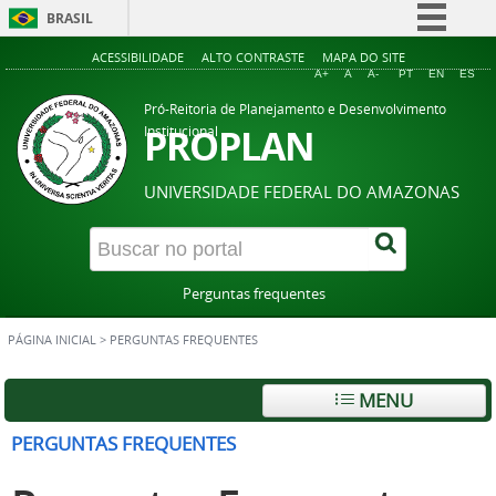
BRASIL
Simplifique!
ACESSIBILIDADE
ALTO CONTRASTE
MAPA DO SITE
A+
A
A-
PT
EN
ES
Comunica BR
Pró-Reitoria de Planejamento e Desenvolvimento
Participe
PROPLAN
Institucional
Acesso à informação
UNIVERSIDADE FEDERAL DO AMAZONAS
Legislação
Canais
Perguntas frequentes
PÁGINA INICIAL
>
PERGUNTAS FREQUENTES
MENU
PERGUNTAS FREQUENTES