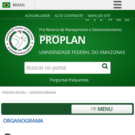
BRASIL
Simplifique!
ACESSIBILIDADE
ALTO CONTRASTE
MAPA DO SITE
A+
A
A-
PT
EN
ES
Comunica BR
Pró-Reitoria de Planejamento e Desenvolvimento
Participe
PROPLAN
Institucional
Acesso à informação
UNIVERSIDADE FEDERAL DO AMAZONAS
Legislação
Canais
Perguntas frequentes
PÁGINA INICIAL
>
ORGANOGRAMA
MENU
ORGANOGRAMA