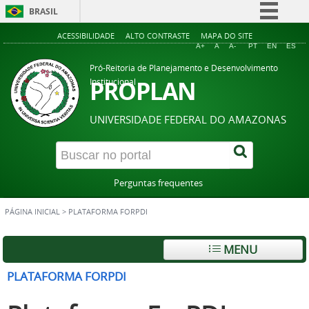
BRASIL
Simplifique!
ACESSIBILIDADE
ALTO CONTRASTE
MAPA DO SITE
A+
A
A-
PT
EN
ES
Comunica BR
Pró-Reitoria de Planejamento e Desenvolvimento
Participe
PROPLAN
Institucional
Acesso à informação
UNIVERSIDADE FEDERAL DO AMAZONAS
Legislação
Canais
Perguntas frequentes
PÁGINA INICIAL
>
PLATAFORMA FORPDI
MENU
PLATAFORMA FORPDI