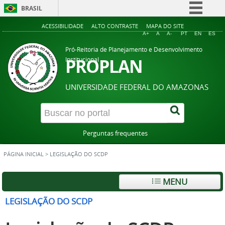
BRASIL
Simplifique!
ACESSIBILIDADE
ALTO CONTRASTE
MAPA DO SITE
A+
A
A-
PT
EN
ES
Comunica BR
Pró-Reitoria de Planejamento e Desenvolvimento
Participe
PROPLAN
Institucional
Acesso à informação
UNIVERSIDADE FEDERAL DO AMAZONAS
Legislação
Canais
Perguntas frequentes
PÁGINA INICIAL
>
LEGISLAÇÃO DO SCDP
MENU
LEGISLAÇÃO DO SCDP