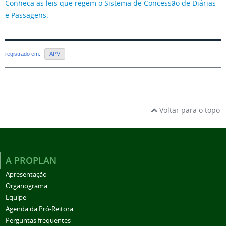
Conheça as leis que regem o Sistema de Concessão de Diárias
e Passagens.
registrado em:
APV
Voltar para o topo
A PROPLAN
Apresentação
Organograma
Equipe
Agenda da Pró-Reitora
Perguntas frequentes