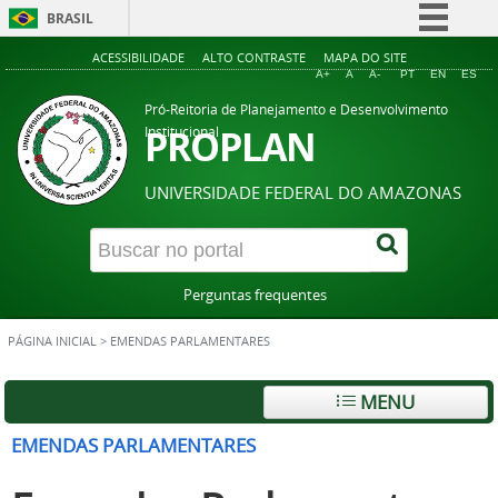
BRASIL
Simplifique!
ACESSIBILIDADE
ALTO CONTRASTE
MAPA DO SITE
A+
A
A-
PT
EN
ES
Comunica BR
Pró-Reitoria de Planejamento e Desenvolvimento
Participe
PROPLAN
Institucional
Acesso à informação
UNIVERSIDADE FEDERAL DO AMAZONAS
Legislação
Canais
Perguntas frequentes
PÁGINA INICIAL
>
EMENDAS PARLAMENTARES
MENU
EMENDAS PARLAMENTARES