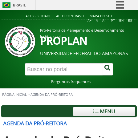
BRASIL
Simplifique!
ACESSIBILIDADE
ALTO CONTRASTE
MAPA DO SITE
A+
A
A-
PT
EN
ES
Comunica BR
Pró-Reitoria de Planejamento e Desenvolvimento
Participe
PROPLAN
Institucional
Acesso à informação
UNIVERSIDADE FEDERAL DO AMAZONAS
Legislação
Canais
Perguntas frequentes
PÁGINA INICIAL
>
AGENDA DA PRÓ-REITORA
MENU
AGENDA DA PRÓ-REITORA