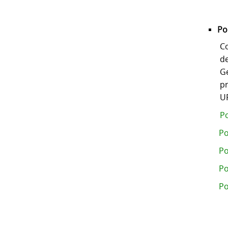
Po
C
d
G
p
UF
Po
Po
Po
Po
Po