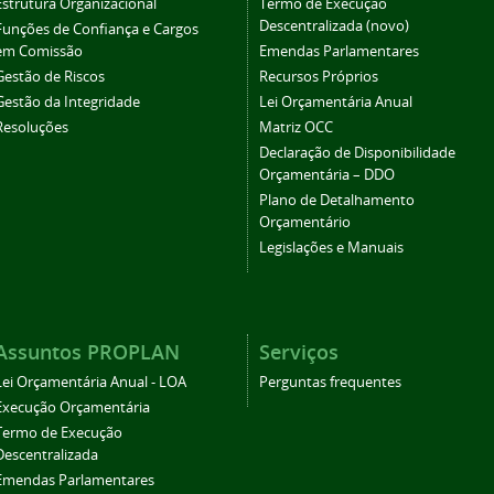
Estrutura Organizacional
Termo de Execução
Descentralizada (novo)
Funções de Confiança e Cargos
em Comissão
Emendas Parlamentares
Gestão de Riscos
Recursos Próprios
Gestão da Integridade
Lei Orçamentária Anual
Resoluções
Matriz OCC
Declaração de Disponibilidade
Orçamentária – DDO
Plano de Detalhamento
Orçamentário
Legislações e Manuais
Assuntos PROPLAN
Serviços
Lei Orçamentária Anual - LOA
Perguntas frequentes
Execução Orçamentária
Termo de Execução
Descentralizada
Emendas Parlamentares