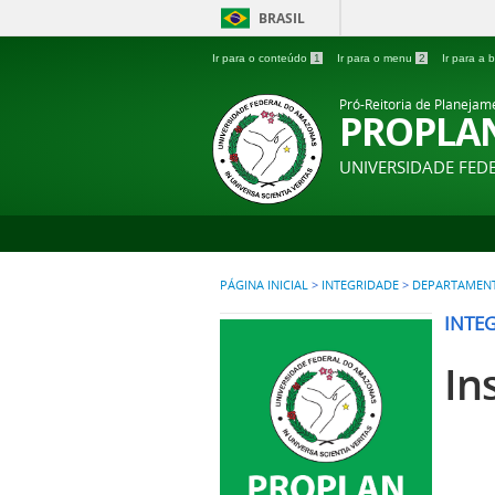
BRASIL
Ir para o conteúdo
1
Ir para o menu
2
Ir para a
Pró-Reitoria de Planejam
PROPLA
UNIVERSIDADE FE
PÁGINA INICIAL
>
INTEGRIDADE
>
DEPARTAMENTO
INTE
In