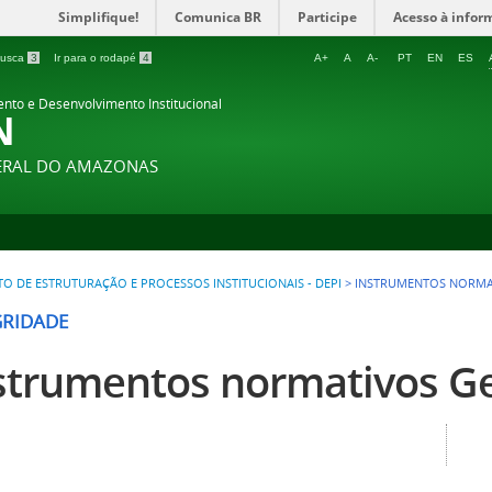
Simplifique!
Comunica BR
Participe
Acesso à infor
 busca
3
Ir para o rodapé
4
A+
A
A-
PT
EN
ES
ento e Desenvolvimento Institucional
N
DERAL DO AMAZONAS
 DE ESTRUTURAÇÃO E PROCESSOS INSTITUCIONAIS - DEPI
>
INSTRUMENTOS NORMAT
GRIDADE
strumentos normativos Ge