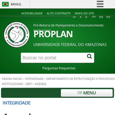
BRASIL
Simplifique!
ACESSIBILIDADE
ALTO CONTRASTE
MAPA DO SITE
A+
A
A-
PT
EN
ES
Comunica BR
Pró-Reitoria de Planejamento e Desenvolvimento
Participe
PROPLAN
Institucional
Acesso à informação
UNIVERSIDADE FEDERAL DO AMAZONAS
Legislação
Canais
Perguntas frequentes
PÁGINA INICIAL
>
INTEGRIDADE
>
DEPARTAMENTO DE ESTRUTURAÇÃO E PROCESSOS
INSTITUCIONAIS - DEPI
>
AGENDA
MENU
INTEGRIDADE