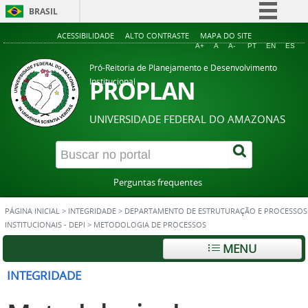
BRASIL
Simplifique!
ACESSIBILIDADE
ALTO CONTRASTE
MAPA DO SITE
A+
A
A-
PT
EN
ES
Comunica BR
Pró-Reitoria de Planejamento e Desenvolvimento
Participe
PROPLAN
Institucional
Acesso à informação
UNIVERSIDADE FEDERAL DO AMAZONAS
Legislação
Canais
Perguntas frequentes
PÁGINA INICIAL
>
INTEGRIDADE
>
DEPARTAMENTO DE ESTRUTURAÇÃO E PROCESSOS
INSTITUCIONAIS - DEPI
>
METODOLOGIA DE PROCESSOS
MENU
INTEGRIDADE