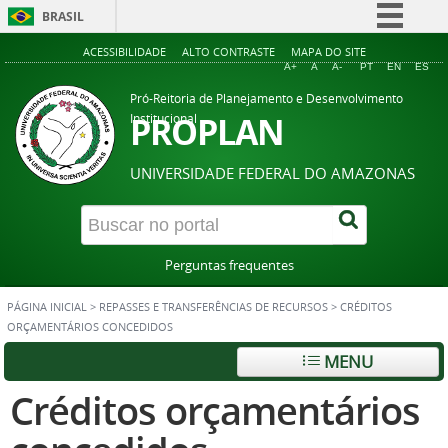
BRASIL
Simplifique!
ACESSIBILIDADE
ALTO CONTRASTE
MAPA DO SITE
A+
A
A-
PT
EN
ES
Comunica BR
Pró-Reitoria de Planejamento e Desenvolvimento
Participe
PROPLAN
Institucional
Acesso à informação
UNIVERSIDADE FEDERAL DO AMAZONAS
Legislação
Canais
Perguntas frequentes
PÁGINA INICIAL
>
REPASSES E TRANSFERÊNCIAS DE RECURSOS
>
CRÉDITOS
ORÇAMENTÁRIOS CONCEDIDOS
MENU
Créditos orçamentários