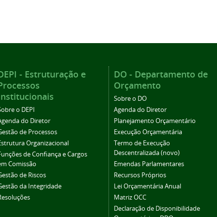
DEPI - Estruturação e
DO - Departamento de
Processos
Orçamento
Institucionais
Sobre o DO
Sobre o DEPI
Agenda do Diretor
Agenda do Diretor
Planejamento Orçamentário
Gestão de Processos
Execução Orçamentária
Estrutura Organizacional
Termo de Execução
Descentralizada (novo)
Funções de Confiança e Cargos
em Comissão
Emendas Parlamentares
Gestão de Riscos
Recursos Próprios
Gestão da Integridade
Lei Orçamentária Anual
Resoluções
Matriz OCC
Declaração de Disponibilidade