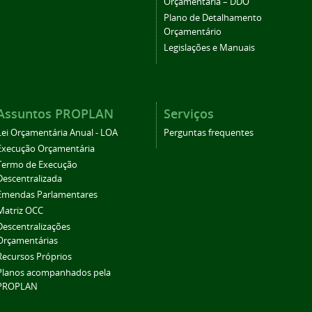
Orçamentária – DDO
Plano de Detalhamento
Orçamentário
Legislações e Manuais
Assuntos PROPLAN
Serviços
Lei Orçamentária Anual - LOA
Perguntas frequentes
Execução Orçamentária
Termo de Execução
Descentralizada
Emendas Parlamentares
Matriz OCC
Descentralizações
Orçamentárias
Recursos Próprios
Planos acompanhados pela
PROPLAN