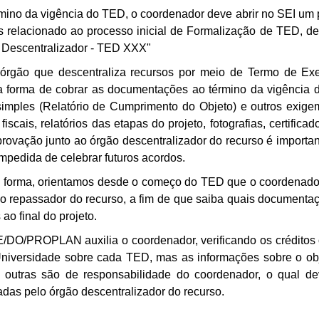
mino da vigência do TED, o coordenador deve abrir no SEI um 
s relacionado ao processo inicial de Formalização de TED, 
 Descentralizador - TED XXX"
órgão que descentraliza recursos por meio de Termo de Ex
a forma de cobrar as documentações ao término da vigência 
simples (Relatório de Cumprimento do Objeto) e outros exi
 fiscais, relatórios das etapas do projeto, fotografias, certific
rovação junto ao órgão descentralizador do recurso é importan
impedida de celebrar futuros acordos.
 forma, orientamos desde o começo do TED que o coordenador
o repassador do recurso, a fim de que saiba quais documenta
 ao final do projeto.
DO/PROPLAN auxilia o coordenador, verificando os créditos 
niversidade sobre cada TED, mas as informações sobre o obje
e outras são de responsabilidade do coordenador, o qual d
tadas pelo órgão descentralizador do recurso.