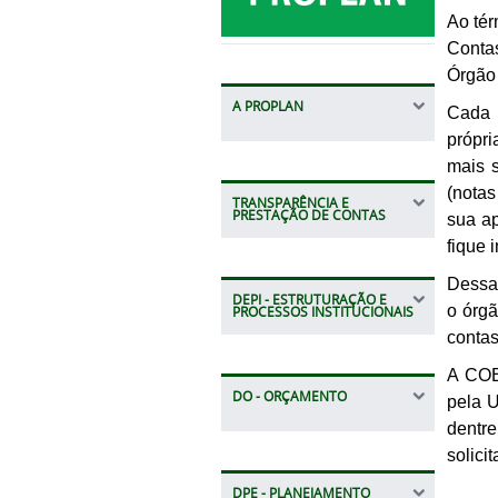
Ao tér
Conta
Órgão
A PROPLAN
Cada 
própri
mais 
(notas
TRANSPARÊNCIA E
PRESTAÇÃO DE CONTAS
sua ap
fique 
Dessa
DEPI - ESTRUTURAÇÃO E
o órgã
PROCESSOS INSTITUCIONAIS
contas
A COE/
DO - ORÇAMENTO
pela U
dentr
solici
DPE - PLANEJAMENTO