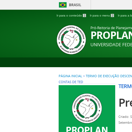
BRASIL
Ir para o conteúdo
1
Ir para o menu
2
Ir para a
Pró-Reitoria de Planejam
PROPLA
UNIVERSIDADE FE
PÁGINA INICIAL
>
TERMO DE EXECUÇÃO DESCEN
CONTAS DE TED
TERM
Pr
Criado: 
Setembro