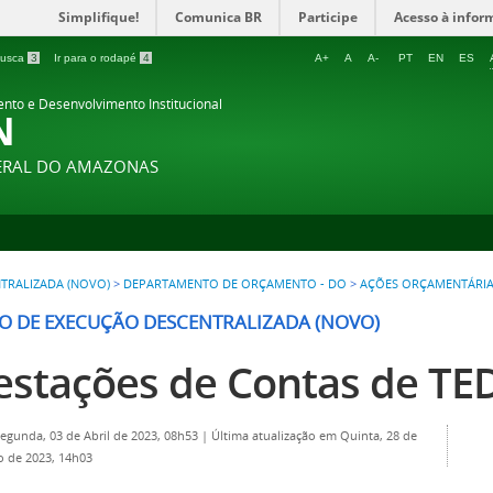
Simplifique!
Comunica BR
Participe
Acesso à infor
 busca
3
Ir para o rodapé
4
A+
A
A-
PT
EN
ES
ento e Desenvolvimento Institucional
N
DERAL DO AMAZONAS
TRALIZADA (NOVO)
>
DEPARTAMENTO DE ORÇAMENTO - DO
>
AÇÕES ORÇAMENTÁRIA
O DE EXECUÇÃO DESCENTRALIZADA (NOVO)
estações de Contas de TE
Segunda, 03 de Abril de 2023, 08h53
|
Última atualização em Quinta, 28 de
 de 2023, 14h03