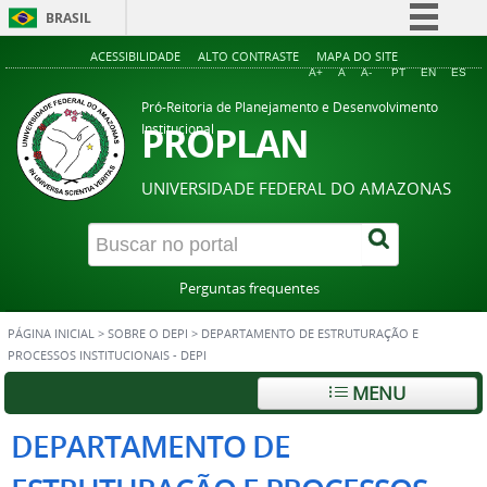
BRASIL
Simplifique!
ACESSIBILIDADE
ALTO CONTRASTE
MAPA DO SITE
A+
A
A-
PT
EN
ES
Comunica BR
Pró-Reitoria de Planejamento e Desenvolvimento
Participe
PROPLAN
Institucional
Acesso à informação
UNIVERSIDADE FEDERAL DO AMAZONAS
Legislação
Canais
Perguntas frequentes
PÁGINA INICIAL
>
SOBRE O DEPI
>
DEPARTAMENTO DE ESTRUTURAÇÃO E
PROCESSOS INSTITUCIONAIS - DEPI
MENU
DEPARTAMENTO DE