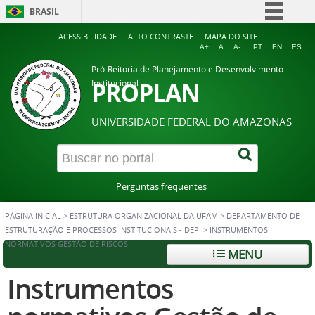
BRASIL
Simplifique!
ACESSIBILIDADE
ALTO CONTRASTE
MAPA DO SITE
A+
A
A-
PT
EN
ES
Comunica BR
Pró-Reitoria de Planejamento e Desenvolvimento
Participe
PROPLAN
Institucional
Acesso à informação
UNIVERSIDADE FEDERAL DO AMAZONAS
Legislação
Canais
Perguntas frequentes
PÁGINA INICIAL
>
ESTRUTURA ORGANIZACIONAL DA UFAM
>
DEPARTAMENTO DE
ESTRUTURAÇÃO E PROCESSOS INSTITUCIONAIS - DEPI
>
INSTRUMENTOS
NORMATIVOS GESTÃO DE RISCOS
MENU
Instrumentos