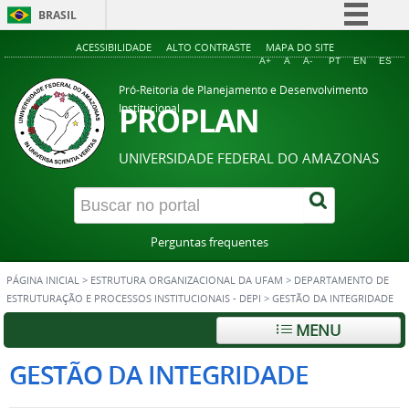
BRASIL
Simplifique!
ACESSIBILIDADE
ALTO CONTRASTE
MAPA DO SITE
A+
A
A-
PT
EN
ES
Comunica BR
Pró-Reitoria de Planejamento e Desenvolvimento
Participe
PROPLAN
Institucional
Acesso à informação
UNIVERSIDADE FEDERAL DO AMAZONAS
Legislação
Canais
Perguntas frequentes
PÁGINA INICIAL
>
ESTRUTURA ORGANIZACIONAL DA UFAM
>
DEPARTAMENTO DE
ESTRUTURAÇÃO E PROCESSOS INSTITUCIONAIS - DEPI
>
GESTÃO DA INTEGRIDADE
MENU
GESTÃO DA INTEGRIDADE