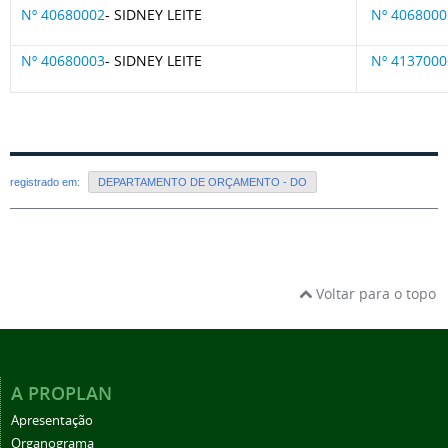
Nº 40680002
- SIDNEY LEITE
Nº 4068000
Nº 40680003
- SIDNEY LEITE
Nº 4137000
registrado em:
DEPARTAMENTO DE ORÇAMENTO - DO
Voltar para o topo
A PROPLAN
Apresentação
Organograma