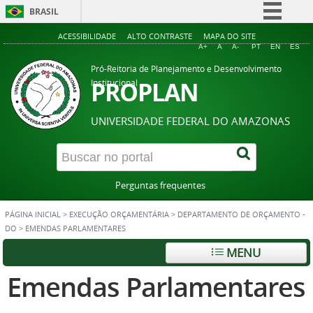
BRASIL
Simplifique!
ACESSIBILIDADE
ALTO CONTRASTE
MAPA DO SITE
A+
A
A-
PT
EN
ES
Comunica BR
Pró-Reitoria de Planejamento e Desenvolvimento
Participe
PROPLAN
Institucional
Acesso à informação
UNIVERSIDADE FEDERAL DO AMAZONAS
Legislação
Canais
Perguntas frequentes
PÁGINA INICIAL
>
EXECUÇÃO ORÇAMENTÁRIA
>
DEPARTAMENTO DE ORÇAMENTO -
DO
>
EMENDAS PARLAMENTARES
MENU
Emendas Parlamentares