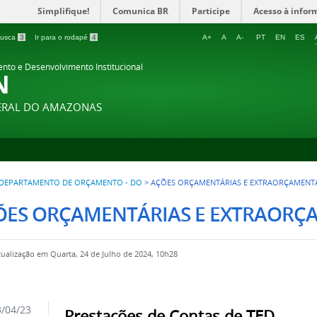
Simplifique!
Comunica BR
Participe
Acesso à infor
 busca
3
Ir para o rodapé
4
A+
A
A-
PT
EN
ES
ento e Desenvolvimento Institucional
N
DERAL DO AMAZONAS
DEPARTAMENTO DE ORÇAMENTO - DO
>
AÇÕES ORÇAMENTÁRIAS E EXTRAORÇAMENT
ÕES ORÇAMENTÁRIAS E EXTRAORÇ
tualização em Quarta, 24 de Julho de 2024, 10h28
/04/23
Prestações de Contas de TED