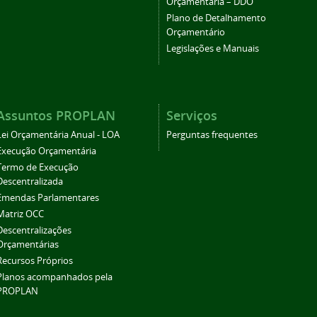
Orçamentária – DDO
Plano de Detalhamento
Orçamentário
Legislações e Manuais
Assuntos PROPLAN
Serviços
Lei Orçamentária Anual - LOA
Perguntas frequentes
Execução Orçamentária
Termo de Execução
Descentralizada
Emendas Parlamentares
Matriz OCC
Descentralizações
Orçamentárias
Recursos Próprios
Planos acompanhados pela
PROPLAN