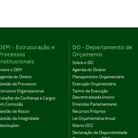
DEPI - Estruturação e
DO - Departamento de
Processos
Orçamento
Institucionais
Sobre o DO
Sobre o DEPI
Agenda do Diretor
Agenda do Diretor
Planejamento Orçamentário
Gestão de Processos
Execução Orçamentária
Estrutura Organizacional
Termo de Execução
Descentralizada (novo)
Funções de Confiança e Cargos
em Comissão
Emendas Parlamentares
Gestão de Riscos
Recursos Próprios
Gestão da Integridade
Lei Orçamentária Anual
Resoluções
Matriz OCC
Declaração de Disponibilidade