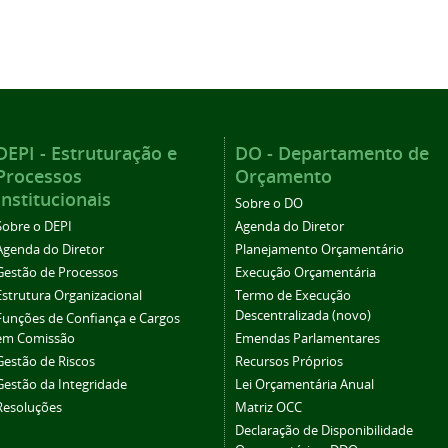
DEPI - Estruturação e
DO - Departamento de
Processos
Orçamento
Institucionais
Sobre o DO
Sobre o DEPI
Agenda do Diretor
Agenda do Diretor
Planejamento Orçamentário
Gestão de Processos
Execução Orçamentária
Estrutura Organizacional
Termo de Execução
Descentralizada (novo)
Funções de Confiança e Cargos
em Comissão
Emendas Parlamentares
Gestão de Riscos
Recursos Próprios
Gestão da Integridade
Lei Orçamentária Anual
Resoluções
Matriz OCC
Declaração de Disponibilidade