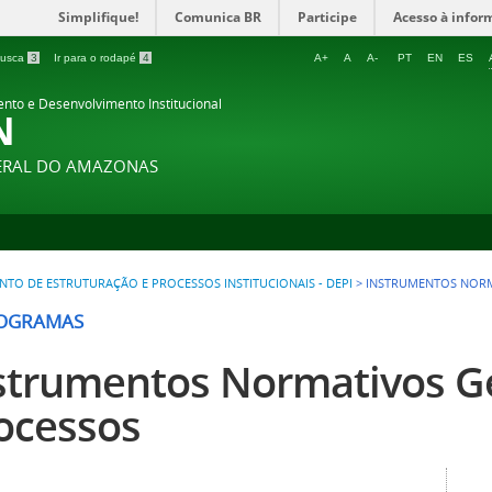
Simplifique!
Comunica BR
Participe
Acesso à infor
 busca
3
Ir para o rodapé
4
A+
A
A-
PT
EN
ES
ento e Desenvolvimento Institucional
N
DERAL DO AMAZONAS
TO DE ESTRUTURAÇÃO E PROCESSOS INSTITUCIONAIS - DEPI
>
INSTRUMENTOS NORM
OGRAMAS
strumentos Normativos G
ocessos