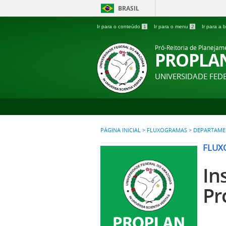
BRASIL
Ir para o conteúdo
1
Ir para o menu
2
Ir para a
Pró-Reitoria de Planejam
PROPLA
UNIVERSIDADE FE
PÁGINA INICIAL
>
FLUXOGRAMAS
>
DEPARTAMEN
FLUX
In
Pr