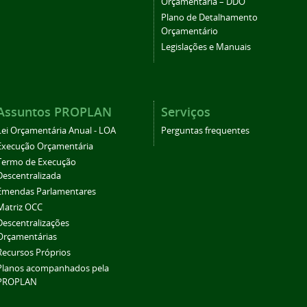
Orçamentária – DDO
Plano de Detalhamento
Orçamentário
Legislações e Manuais
Assuntos PROPLAN
Serviços
Lei Orçamentária Anual - LOA
Perguntas frequentes
Execução Orçamentária
Termo de Execução
Descentralizada
Emendas Parlamentares
Matriz OCC
Descentralizações
Orçamentárias
Recursos Próprios
Planos acompanhados pela
PROPLAN