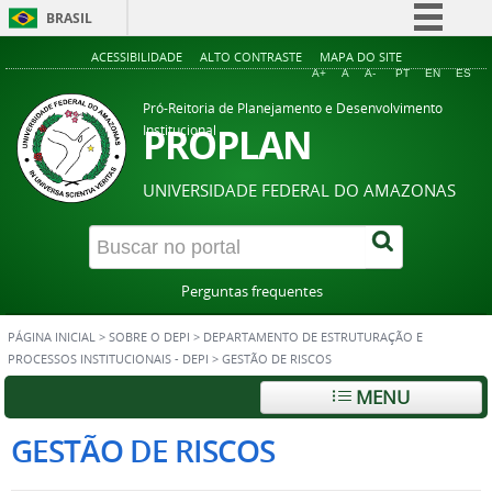
BRASIL
Simplifique!
ACESSIBILIDADE
ALTO CONTRASTE
MAPA DO SITE
A+
A
A-
PT
EN
ES
Comunica BR
Pró-Reitoria de Planejamento e Desenvolvimento
Participe
PROPLAN
Institucional
Acesso à informação
UNIVERSIDADE FEDERAL DO AMAZONAS
Legislação
Canais
Perguntas frequentes
PÁGINA INICIAL
>
SOBRE O DEPI
>
DEPARTAMENTO DE ESTRUTURAÇÃO E
PROCESSOS INSTITUCIONAIS - DEPI
>
GESTÃO DE RISCOS
MENU
GESTÃO DE RISCOS