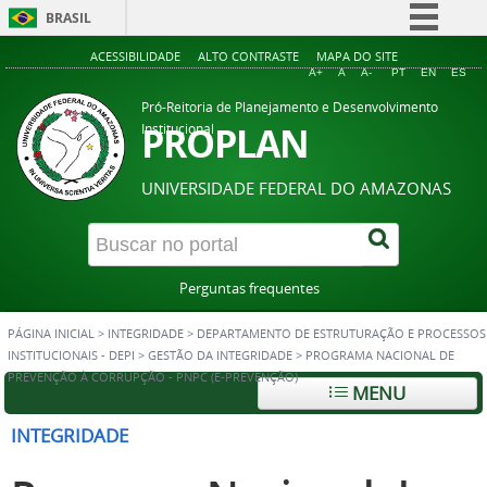
BRASIL
Simplifique!
ACESSIBILIDADE
ALTO CONTRASTE
MAPA DO SITE
A+
A
A-
PT
EN
ES
Comunica BR
Pró-Reitoria de Planejamento e Desenvolvimento
Participe
PROPLAN
Institucional
Acesso à informação
UNIVERSIDADE FEDERAL DO AMAZONAS
Legislação
Canais
Perguntas frequentes
PÁGINA INICIAL
>
INTEGRIDADE
>
DEPARTAMENTO DE ESTRUTURAÇÃO E PROCESSOS
INSTITUCIONAIS - DEPI
>
GESTÃO DA INTEGRIDADE
>
PROGRAMA NACIONAL DE
PREVENÇÃO À CORRUPÇÃO - PNPC (E-PREVENÇÃO)
MENU
INTEGRIDADE