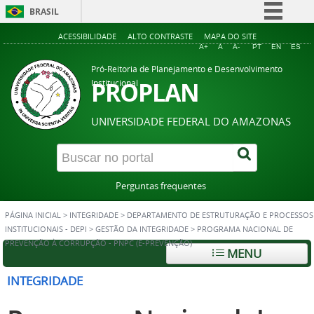
BRASIL
Simplifique!
ACESSIBILIDADE
ALTO CONTRASTE
MAPA DO SITE
A+
A
A-
PT
EN
ES
Comunica BR
Pró-Reitoria de Planejamento e Desenvolvimento
Participe
PROPLAN
Institucional
Acesso à informação
UNIVERSIDADE FEDERAL DO AMAZONAS
Legislação
Canais
Perguntas frequentes
PÁGINA INICIAL
>
INTEGRIDADE
>
DEPARTAMENTO DE ESTRUTURAÇÃO E PROCESSOS
INSTITUCIONAIS - DEPI
>
GESTÃO DA INTEGRIDADE
>
PROGRAMA NACIONAL DE
PREVENÇÃO À CORRUPÇÃO - PNPC (E-PREVENÇÃO)
MENU
INTEGRIDADE