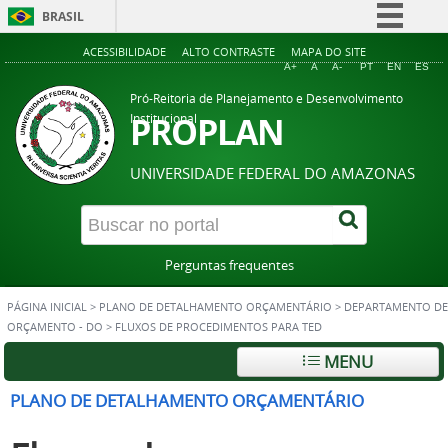
BRASIL
Simplifique!
ACESSIBILIDADE
ALTO CONTRASTE
MAPA DO SITE
A+
A
A-
PT
EN
ES
Comunica BR
Pró-Reitoria de Planejamento e Desenvolvimento
Participe
PROPLAN
Institucional
Acesso à informação
UNIVERSIDADE FEDERAL DO AMAZONAS
Legislação
Canais
Perguntas frequentes
PÁGINA INICIAL
>
PLANO DE DETALHAMENTO ORÇAMENTÁRIO
>
DEPARTAMENTO DE
ORÇAMENTO - DO
>
FLUXOS DE PROCEDIMENTOS PARA TED
MENU
PLANO DE DETALHAMENTO ORÇAMENTÁRIO