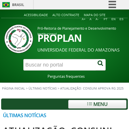
BRASIL
Simplifique!
ACESSIBILIDADE
ALTO CONTRASTE
MAPA DO SITE
A+
A
A-
PT
EN
ES
Comunica BR
Pró-Reitoria de Planejamento e Desenvolvimento
Participe
PROPLAN
Institucional
Acesso à informação
UNIVERSIDADE FEDERAL DO AMAZONAS
Legislação
Canais
Perguntas frequentes
PÁGINA INICIAL
>
ÚLTIMAS NOTÍCIAS
>
ATUALIZAÇÃO: CONSUNI APROVA RG 2025
MENU
ÚLTIMAS NOTÍCIAS