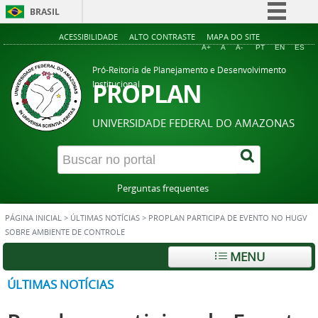
BRASIL
Simplifique!
ACESSIBILIDADE
ALTO CONTRASTE
MAPA DO SITE
A+
A
A-
PT
EN
ES
Comunica BR
Pró-Reitoria de Planejamento e Desenvolvimento
Participe
PROPLAN
Institucional
Acesso à informação
UNIVERSIDADE FEDERAL DO AMAZONAS
Legislação
Canais
Perguntas frequentes
PÁGINA INICIAL
>
ÚLTIMAS NOTÍCIAS
>
PROPLAN PARTICIPA DE EVENTO NO HUGV
SOBRE AMBIENTE DE CONTROLE
MENU
ÚLTIMAS NOTÍCIAS