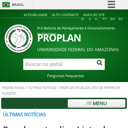
BRASIL
Simplifique!
ACESSIBILIDADE
ALTO CONTRASTE
MAPA DO SITE
A+
A
A-
PT
EN
ES
Comunica BR
Pró-Reitoria de Planejamento e Desenvolvimento
Participe
PROPLAN
Institucional
Acesso à informação
UNIVERSIDADE FEDERAL DO AMAZONAS
Legislação
Canais
Perguntas frequentes
PÁGINA INICIAL
>
ÚLTIMAS NOTÍCIAS
>
PROPLAN ATUALIZA LISTA DE ESPERA DE
FUNÇÕES
MENU
ÚLTIMAS NOTÍCIAS